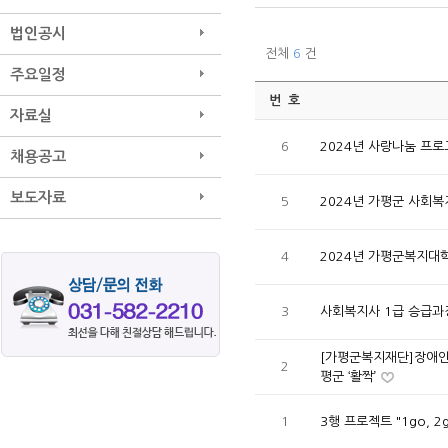
법인공시
전체
6
건
주요일정
번 호
자료실
6
2024년 사랑나눔 프
채용공고
보도자료
5
2024년 가평군 사회
4
2024년 가평군복지대
3
사회복지사 1급 승급과
[가평군복지재단]장애인
2
평군 ‘활짝’
1
3행 프로젝트 "1go, 2