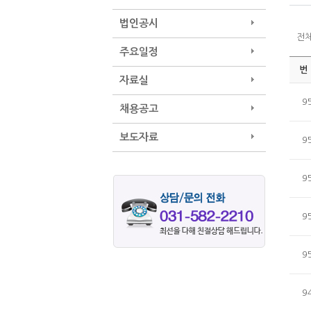
법인공시
전
주요일정
번
자료실
9
채용공고
보도자료
9
9
9
9
9