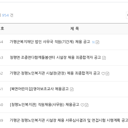
체
954
건
 호
제 목
54
가평군복지재단 법인 사무국 직원(기간제) 채용 공고
53
청평면·조종면다함께돌봄센터 시설장 채용 최종합격자 공고
52
가평군·청평노인복지관 시설장(관장) 채용 최종합격자 공고
51
[북면어린이집]영아보조교사 채용공고
50
[청평노인복지관] 직원채용(사무원) 채용공고
49
가평군·청평노인복지관 시설장 채용 서류심사결과 및 면접시험 시행계획 공