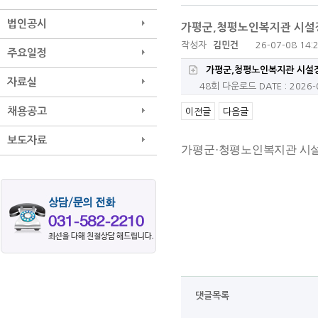
법인공시
가평군,청평노인복지관 시설장
작성자
김민건
26-07-08 14:
주요일정
가평군,청평노인복지관 시설장
자료실
48회 다운로드
DATE : 2026-
채용공고
이전글
다음글
보도자료
가평군
·
청평노인복지관 시
댓글목록