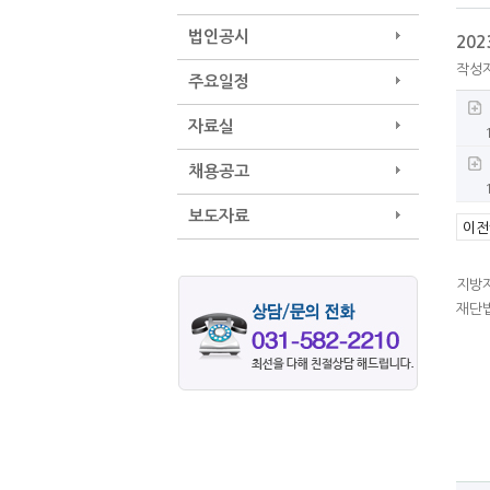
법인공시
20
작성
주요일정
자료실
채용공고
보도자료
이전
지방
재단법