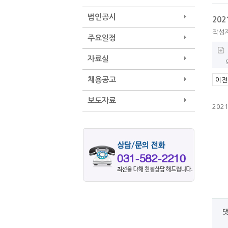
법인공시
20
작성
주요일정
자료실
채용공고
이전
보도자료
202