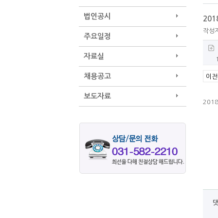
법인공시
20
작성
주요일정
자료실
채용공고
이전
보도자료
20