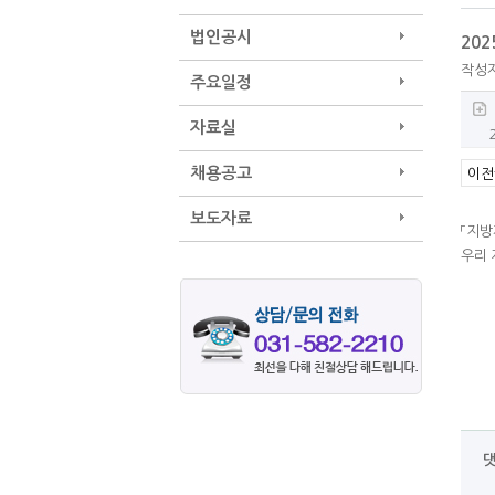
법인공시
20
작성
주요일정
자료실
채용공고
이전
보도자료
「지방
우리 