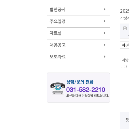
법인공시
20
작성
주요일정
자료실
채용공고
이전
보도자료
「지방
니다.